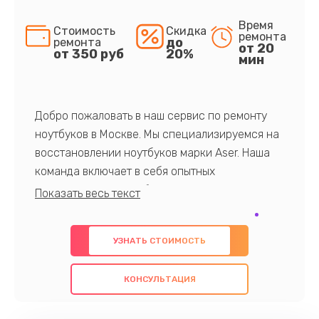
Время
Стоимость
Скидка
ремонта
до
ремонта
от 20
от 350 руб
20%
мин
Добро пожаловать в наш сервис по ремонту
ноутбуков в Москве. Мы специализируемся на
восстановлении ноутбуков марки Aser. Наша
команда включает в себя опытных
профессионалов с обширными знаниями и
многолетним опытом в данной области. Мы
предлагаем быстрый и качественный ремонт с
УЗНАТЬ СТОИМОСТЬ
использованием оригинальных компонентов, а
также гарантируем качество всех
КОНСУЛЬТАЦИЯ
проведенных работ. Наша цель - предоставить
клиентам надежное и профессиональное