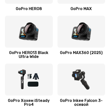
GoPro HERO8
GoPro MAX
GoPro HERO13 Black
GoPro MAX360 (2025)
Ultra‑Wide
GoPro Хохем iSteady
GoPro Inkee Falcon 3-
Pro4
осевой