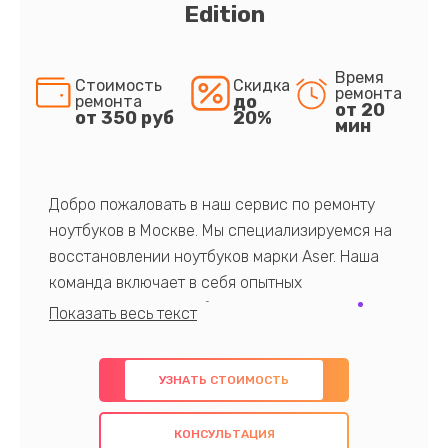
Edition
Время
Стоимость
Скидка
ремонта
до
ремонта
от 20
от 350 руб
20%
мин
Добро пожаловать в наш сервис по ремонту
ноутбуков в Москве. Мы специализируемся на
восстановлении ноутбуков марки Aser. Наша
команда включает в себя опытных
профессионалов с обширными знаниями и
многолетним опытом в данной области. Мы
предлагаем быстрый и качественный ремонт с
УЗНАТЬ СТОИМОСТЬ
использованием оригинальных компонентов, а
также гарантируем качество всех
КОНСУЛЬТАЦИЯ
проведенных работ. Наша цель - предоставить