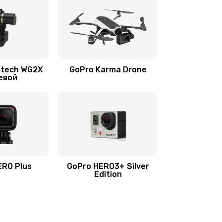
utech WG2X
GoPro Karma Drone
евой
ERO Plus
GoPro HERO3+ Silver
Edition