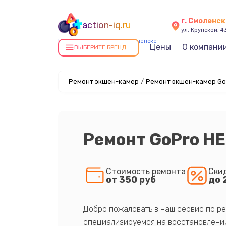
г. Смоленск
action-iq.ru
ул. Крупской, 4
Ремонт экшен-камер в Смоленске
Цены
О компани
ВЫБЕРИТЕ БРЕНД
Ремонт экшен-камер
/
Ремонт экшен-камер Go
Ремонт GoPro H
Стоимость ремонта
Ски
от 350 руб
до 
Добро пожаловать в наш сервис по ре
специализируемся на восстановлении