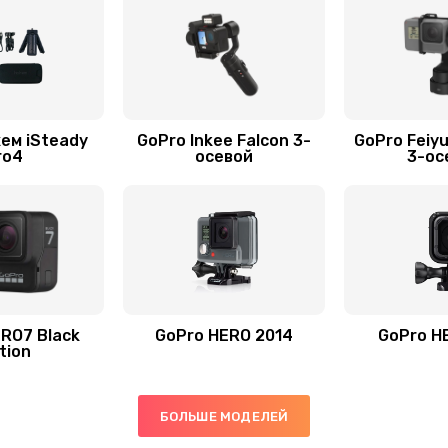
ем iSteady
GoPro Inkee Falcon 3-
GoPro Feiy
ro4
осевой
3-ос
RO7 Black
GoPro HERO 2014
GoPro H
tion
БОЛЬШЕ МОДЕЛЕЙ