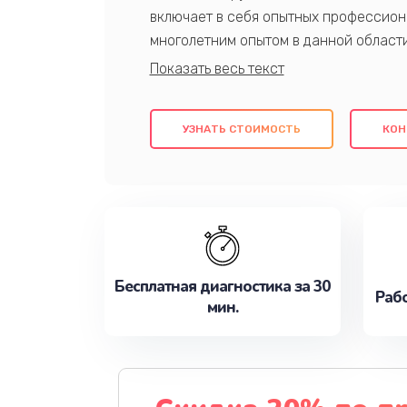
включает в себя опытных профессион
многолетним опытом в данной област
качественный ремонт с использовани
гарантируем качество всех проведенн
клиентам надежное и профессиональн
УЗНАТЬ СТОИМОСТЬ
КОН
потребности наилучшим образом. Не 
сейчас!
Бесплатная диагностика за 30
Рабо
мин.