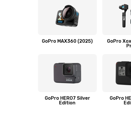
GoPro MAX360 (2025)
GoPro Хох
P
GoPro HERO7 Silver
GoPro HE
Edition
Edi