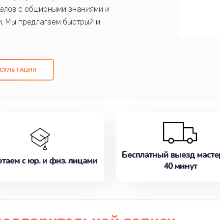
алов с обширными знаниями и
и. Мы предлагаем быстрый и
ем оригинальных компонентов, а также
ых работ. Наша цель - предоставить
ое обслуживание, удовлетворяя их
СУЛЬТАЦИЯ
медлите записаться на ремонт уже
Бесплатный выезд масте
таем с юр. и физ. лицами
40 минут