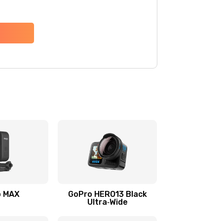
o MAX
GoPro HERO13 Black
Ultra‑Wide