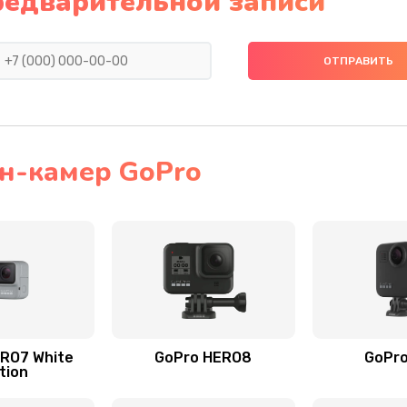
редварительной записи
н-камер GoPro
RO7 White
GoPro HERO8
GoPr
tion