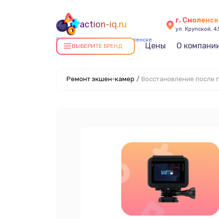
г. Смоленск
action-iq.ru
ул. Крупской, 4
Ремонт экшен-камер в Смоленске
Цены
О компани
ВЫБЕРИТЕ БРЕНД
Ремонт экшен-камер
/
Восстановление после 