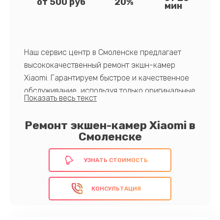
от 500 руб
20%
мин
Наш сервис центр в Смоленске предлагает
высококачественный ремонт экшн-камер
Xiaomi. Гарантируем быстрое и качественное
обслуживание, используя только оригинальные
компоненты. Наши квалифицированные
специалисты обладают глубокими знаниями и
Ремонт экшен-камер Xiaomi в
опытом, что позволяет провести диагностику и
Смоленске
ремонт в кратчайшие сроки. Клиенты могут
рассчитывать на гибкий график работы и
УЗНАТЬ СТОИМОСТЬ
индивидуальный подход. Также мы
предоставляем гарантию на выполненные
КОНСУЛЬТАЦИЯ
работы, подтверждая тем самым надёжность и
качество ремонта.