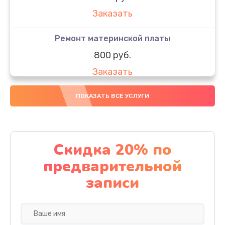
Заказать
Ремонт материнской платы
800 руб.
Заказать
Настройка оптики, фокусировки
ПОКАЗАТЬ ВСЕ УСЛУГИ
1000 руб.
Заказать
Скидка 20% по
Чистка оптики(линзоблока)
предварительной
800 руб.
записи
Заказать
Замена дисплея (экрана)