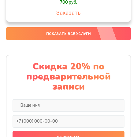
700 руб.
Заказать
Комплексная чистка
ПОКАЗАТЬ ВСЕ УСЛУГИ
900 руб.
Заказать
Замена стекла
Скидка 20% по
1100 руб.
предварительной
Заказать
записи
Ремонт камеры
600 руб.
Заказать
Замена разъема питания