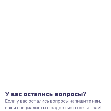
Заказать
Ремонт микрофона
500 руб.
Заказать
Ремонт корпусных элементов
800 руб.
Заказать
Ремонт GPS-модуля
500 руб.
Заказать
У вас остались вопросы?
Если у вас остались вопросы напишите нам,
Ремонт динамика
наши специалисты с радостью ответят вам!
400 руб.