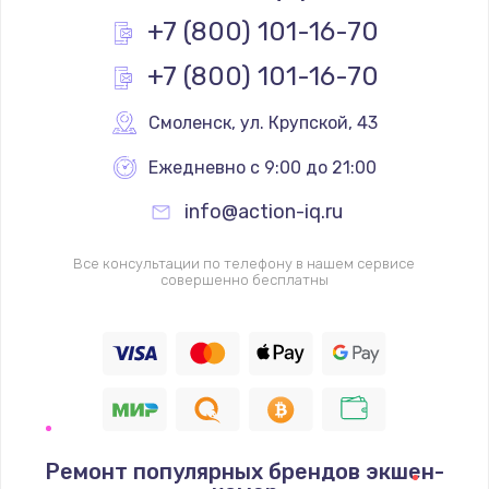
Заказать
+7 (800) 101-16-70
+7 (800) 101-16-70
Замена контроллера питания
1490 руб.
Смоленск
,
 ул. Крупской, 43
Заказать
Ежедневно с 9:00 до 21:00
Замена южного моста
info@action-iq.ru
2600 руб.
Заказать
Все консультации по телефону в нашем сервисе
совершенно бесплатны
Чистка от пыли
990 руб.
Заказать
Настройка ОС
Ремонт популярных брендов экшен-
1090 руб.