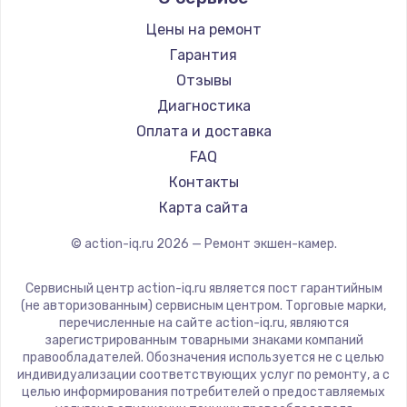
Заказать
Цены на ремонт
Гарантия
Замена звуковой карты
Отзывы
1100 руб.
Диагностика
Заказать
Оплата и доставка
FAQ
Замена микрофона
Контакты
1050 руб.
Карта сайта
Заказать
© action-iq.ru
2026
— Ремонт экшен-камер.
Замена оперативной памяти
890 руб.
Сервисный центр action-iq.ru является пост гарантийным
(не авторизованным) сервисным центром. Торговые марки,
Заказать
перечисленные на сайте action-iq.ru, являются
зарегистрированным товарными знаками компаний
правообладателей. Обозначения используется не с целью
Замена системы охлаждения
индивидуализации соответствующих услуг по ремонту, а с
1500 руб.
целью информирования потребителей о предоставляемых