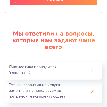
600 руб.
Заказать
Замена шлейфа
600 руб.
Мы ответили на вопросы,
Заказать
которые нам задают чаще
всего
Ремонт мультиконтроллера
1000 руб.
Заказать
Диагностика проводится
бесплатно?
Замена кнопки включения
800 руб.
Есть ли гарантия на услуги
Заказать
ремонта и на используемые
при ремонте комплектующие?
Замена камеры
1600 руб.