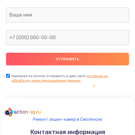
Заказать
Замена дисплея
1200 руб.
Заказать
Ремонт сим-лотка
600 руб.
Заказать
Нажимая на кнопку отправить я даю свое
согласие на
обработку моих персональных данных.
Замена клавиатуры
1190 руб.
Заказать
action-iq.ru
Ремонт экшен-камер в Смоленске
Замена тачпада
Контактная информация
1330 руб.