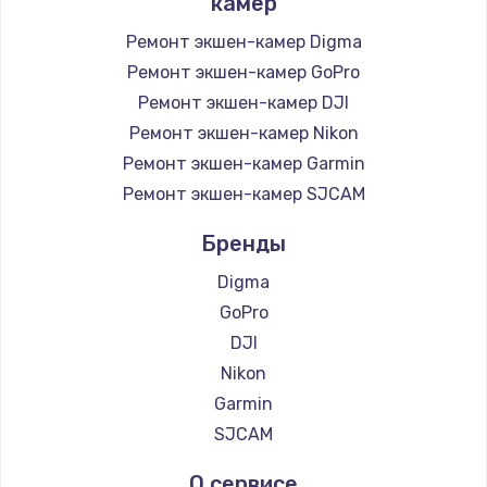
камер
Заказать
Ремонт экшен-камер Digma
Ремонт экшен-камер GoPro
Ремонт подсветки
Ремонт экшен-камер DJI
1200 руб.
Ремонт экшен-камер Nikon
Заказать
Ремонт экшен-камер Garmin
Настройка BIOS
Ремонт экшен-камер SJCAM
930 руб.
Бренды
Заказать
Digma
GoPro
Замена SSD
DJI
990 руб.
Nikon
Заказать
Garmin
SJCAM
Восстановление данных
990 руб.
О сервисе